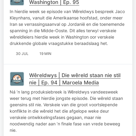
Washington | Ep. 95
In hierdie week se episode van Wêreldwys bespreek Jaco
Kleynhans, vanuit die Amerikaanse hoofstad, onder meer
Iran se verrassingsaanval op Jordanië en die toenemende
spanning in die Midde-Ooste. Dit alles terwyl verskeie
wêreldleiers hierdie week in Washington oor verskeie
drukkende globale vraagstukke beraadslaag het.
30 JUL
19 MIN
Wêreldwys | Die wêreld staan nie stil
nie | Ep. 94 | Maroela Media
Ná ’n lang produksiebreek is Wêreldwys vandeesweek
weer terug met hierdie jongste episode. Die wêreld staan
geensins stil nie. Verskeie van die groot voortslepende
konflikte in die wêreld het die afgelope weke deur
verskeie ontwikkelingsfases gegaan, maar nie
noodwendig nader aan ’n finale fase van vrede beweeg
nie.