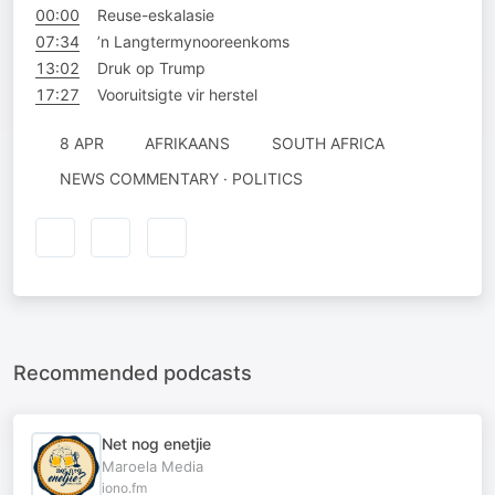
00:00
Reuse-eskalasie
07:34
’n Langtermynooreenkoms
13:02
Druk op Trump
17:27
Vooruitsigte vir herstel
8 APR
AFRIKAANS
SOUTH AFRICA
NEWS COMMENTARY · POLITICS
Recommended podcasts
Net nog enetjie
Maroela Media
iono.fm