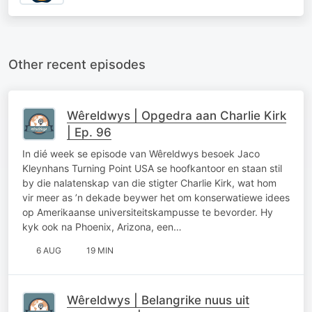
Other recent episodes
Wêreldwys | Opgedra aan Charlie Kirk
| Ep. 96
In dié week se episode van Wêreldwys besoek Jaco
Kleynhans Turning Point USA se hoofkantoor en staan stil
by die nalatenskap van die stigter Charlie Kirk, wat hom
vir meer as ’n dekade beywer het om konserwatiewe idees
op Amerikaanse universiteitskampusse te bevorder. Hy
kyk ook na Phoenix, Arizona, een…
6 AUG
19 MIN
Wêreldwys | Belangrike nuus uit