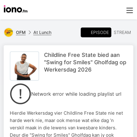
EPISODE
OFM
At Lunch
STREAM
Childline Free State bied aan
"Swing for Smiles" Gholfdag op
Werkersdag 2026
Network error while loading playlist url
Hierdie Werkersdag vier Childline Free State nie net
harde werk nie, maar ook mense wat elke dag ’n
verskil maak in die lewens van kwesbare kinders.
Deur die "Swing for Smiles" Gholfdag kan jy ook