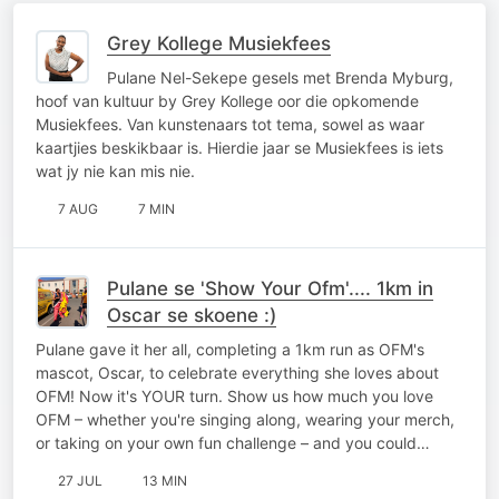
Grey Kollege Musiekfees
Pulane Nel-Sekepe gesels met Brenda Myburg,
hoof van kultuur by Grey Kollege oor die opkomende
Musiekfees. Van kunstenaars tot tema, sowel as waar
kaartjies beskikbaar is. Hierdie jaar se Musiekfees is iets
wat jy nie kan mis nie.
7 AUG
7 MIN
Pulane se 'Show Your Ofm'.... 1km in
Oscar se skoene :)
Pulane gave it her all, completing a 1km run as OFM's
mascot, Oscar, to celebrate everything she loves about
OFM! Now it's YOUR turn. Show us how much you love
OFM – whether you're singing along, wearing your merch,
or taking on your own fun challenge – and you could…
27 JUL
13 MIN