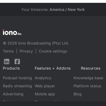
Your timezone:
America / New York
© 2026 Iono Broadcasting (Pty) Ltd.
Terms
|
Privacy
|
Cookie settings
Follow
Follow
us
us
Products
Features + Addons
Resources
on
on
LinkedIn
Facebook
Podcast hosting
Analytics
Knowledge base
Radio streaming
Web player
Platform status
Advertising
Mobile app
Blog
Pricing
Stream archive