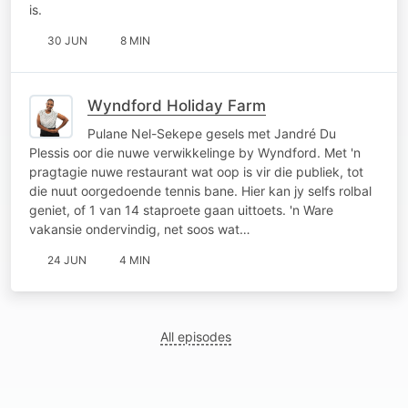
is.
30 JUN
8 MIN
Wyndford Holiday Farm
Pulane Nel-Sekepe gesels met Jandré Du
Plessis oor die nuwe verwikkelinge by Wyndford. Met 'n
pragtagie nuwe restaurant wat oop is vir die publiek, tot
die nuut oorgedoende tennis bane. Hier kan jy selfs rolbal
geniet, of 1 van 14 staproete gaan uittoets. 'n Ware
vakansie ondervindig, net soos wat…
24 JUN
4 MIN
All episodes