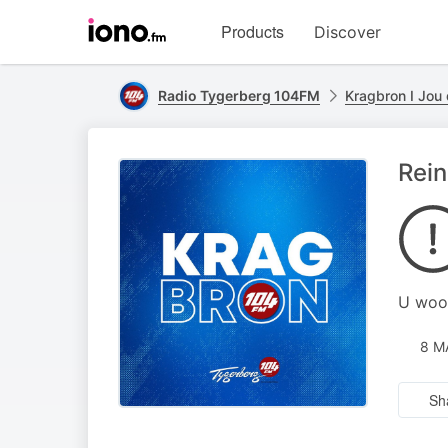
Visit
Products
Discover
iono.fm
homepage
Radio Tygerberg 104FM
Kragbron I Jou 
Rein
U woor
8 M
Sh