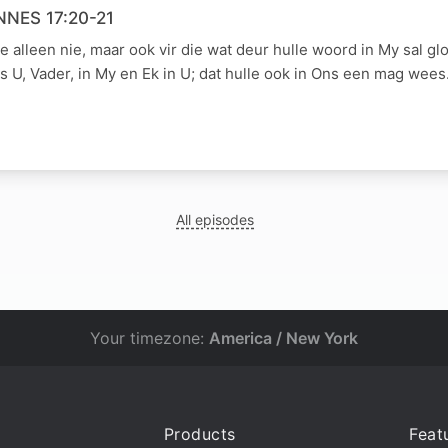
NNES 17:20-21
le alleen nie, maar ook vir die wat deur hulle woord in My sal gl
 U, Vader, in My en Ek in U; dat hulle ook in Ons een mag we
All episodes
Your timezone:
America / New York
Products
Feat