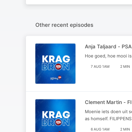
Other recent episodes
Anja Taljaard - PS
Hoe goed, hoe mooi i
7 AUG 1AM
2 MIN
Clement Martin - F
Moenie iets doen uit s
as homself. FILIPPEN
6 AUG 1AM
2 MIN