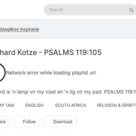
Search
podcasts
Se
daaglikse inspirasie
hard Kotze - PSALMS 119:105
Network error while loading playlist url
d is 'n lamp vir my voet en 'n lig vir my pad. PSALMS 119
AY 1AM
ENGLISH
SOUTH AFRICA
RELIGION & SPIRIT
are
Follow
Download