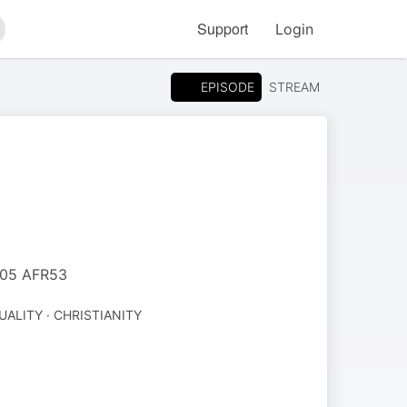
Support
Login
arch
EPISODE
STREAM
:105 AFR53
UALITY · CHRISTIANITY