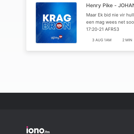
Henry Pike - JOHA
Maar Ek bid nie vir hul
een mag wees net soos
17:20-21 AFR53
3 AUG 1AM
2 MIN