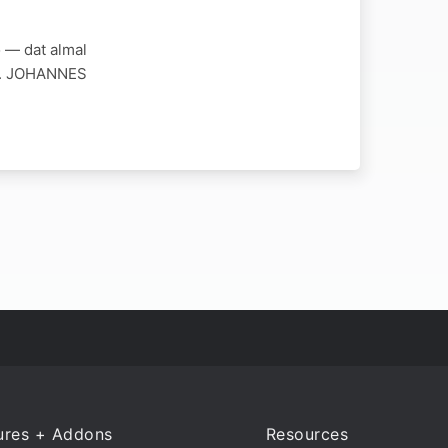
o — dat almal
es. JOHANNES
ures + Addons
Resources