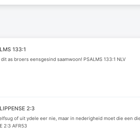
ALMS 133:1
s dit as broers eensgesind saamwoon! PSALMS 133:1 NLV
ILIPPENSE 2:3
elfsug of uit ydele eer nie, maar in nederigheid moet die een di
SE 2:3 AFR53