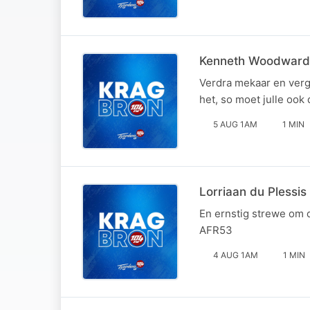
Kenneth Woodward
Verdra mekaar en verge
het, so moet julle o
5 AUG 1AM
1 MIN
Lorriaan du Plessis
En ernstig strewe om 
AFR53
4 AUG 1AM
1 MIN