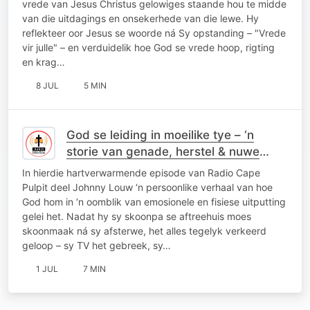
vrede van Jesus Christus gelowiges staande hou te midde
van die uitdagings en onsekerhede van die lewe. Hy
reflekteer oor Jesus se woorde ná Sy opstanding – "Vrede
vir julle" – en verduidelik hoe God se vrede hoop, rigting
en krag…
8 JUL
5 MIN
God se leiding in moeilike tye – ‘n
storie van genade, herstel & nuwe
vriende
In hierdie hartverwarmende episode van Radio Cape
Pulpit deel Johnny Louw ‘n persoonlike verhaal van hoe
God hom in ‘n oomblik van emosionele en fisiese uitputting
gelei het. Nadat hy sy skoonpa se aftreehuis moes
skoonmaak ná sy afsterwe, het alles tegelyk verkeerd
geloop – sy TV het gebreek, sy…
1 JUL
7 MIN