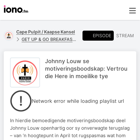
Cape Pulpit / Kaapse Kansel
EPISODE
STREAM
GET UP & GO BREAKFAST - JOHNNY LOUW
Johnny Louw se
motiveringsboodskap: Vertrou
die Here in moeilike tye
Network error while loading playlist url
In hierdie bemoedigende motiveringsboodskap deel
Johnny Louw openhartig oor sy onverwagte terugslag
– van ‘n hoogtepunt in April tot rugspasmas wat hom