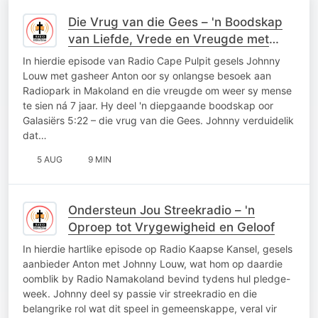
Die Vrug van die Gees – 'n Boodskap
van Liefde, Vrede en Vreugde met
Johnny Louw
In hierdie episode van Radio Cape Pulpit gesels Johnny
Louw met gasheer Anton oor sy onlangse besoek aan
Radiopark in Makoland en die vreugde om weer sy mense
te sien ná 7 jaar. Hy deel 'n diepgaande boodskap oor
Galasiërs 5:22 – die vrug van die Gees. Johnny verduidelik
dat…
5 AUG
9 MIN
Ondersteun Jou Streekradio – 'n
Oproep tot Vrygewigheid en Geloof
In hierdie hartlike episode op Radio Kaapse Kansel, gesels
aanbieder Anton met Johnny Louw, wat hom op daardie
oomblik by Radio Namakoland bevind tydens hul pledge-
week. Johnny deel sy passie vir streekradio en die
belangrike rol wat dit speel in gemeenskappe, veral vir