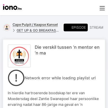
Cape Pulpit / Kaapse Kansel
EPISODE
STREAM
GET UP & GO BREAKFAST - ZANTIE SWANPOEL
Die verskil tussen ‘n mentor en
‘n ma
Network error while loading playlist url
In hierdie hartroerende boodskap ter ere van
Moedersdag deel Zantie Swanepoel haar persoonlike
ervaring nadat haar 86-jarige ma geval en ‘n