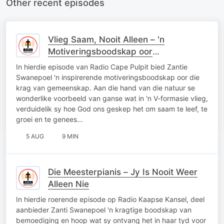
Other recent episodes
Vlieg Saam, Nooit Alleen – 'n
Motiveringsboodskap oor
Gemeenskap soos die Ganse
In hierdie episode van Radio Cape Pulpit bied Zantie
Swanepoel 'n inspirerende motiveringsboodskap oor die
krag van gemeenskap. Aan die hand van die natuur se
wonderlike voorbeeld van ganse wat in 'n V-formasie vlieg,
verduidelik sy hoe God ons geskep het om saam te leef, te
groei en te genees…
5 AUG
9 MIN
Die Meesterpianis – Jy Is Nooit Weer
Alleen Nie
In hierdie roerende episode op Radio Kaapse Kansel, deel
aanbieder Zanti Swanepoel 'n kragtige boodskap van
bemoediging en hoop wat sy ontvang het in haar tyd voor