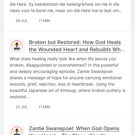
die Here. Sy beklemtoon die belangrikheid om nie in die
vlees voor te berei nie, maar om die Here toe te laat om…
29 JUL
11 MIN
Broken but Restored: How God Heals
the Wounded Heart and Rebuilds What
Was Lost
What does healing really look like when life leaves you
broken, disappointed or overwhelmed? In this powerful
and deeply encouraging episode, Zantie Swanepoel
shares a message of hope for anyone carrying emotional
wounds, grief, rejection, loss or heartbreak. Using the
beautiful Japanese art of Kintsugi, where broken pottery is
restored…
22 JUL
11 MIN
Zantie Swanepoel: When God Opens