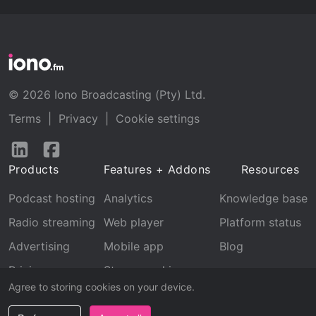
© 2026 Iono Broadcasting (Pty) Ltd.
Terms
|
Privacy
|
Cookie settings
Follow
Follow
us
us
Products
Features + Addons
Resources
on
on
LinkedIn
Facebook
Podcast hosting
Analytics
Knowledge base
Radio streaming
Web player
Platform status
Advertising
Mobile app
Blog
Pricing
Stream archive
Agree to storing cookies on your device.
Recognition