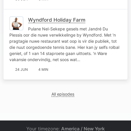
Wyndford Holiday Farm
Pulane Nel-Sekepe gesels met Jandré Du
Plessis oor die nuwe verwikkelinge by Wyndford. Met 'n
pragtagie nuwe restaurant wat oop is vir die publiek, tot
die nuut oorgedoende tennis bane. Hier kan jy selfs rolbal
geniet, of 1 van 14 staproete gaan uittoets. 'n Ware
vakansie ondervindig, net soos wat…
24 JUN
4 MIN
All episodes
Your timezone:
America / New York