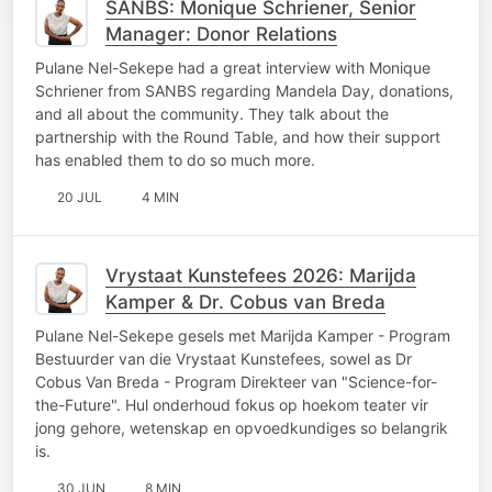
SANBS: Monique Schriener, Senior
Manager: Donor Relations
Pulane Nel-Sekepe had a great interview with Monique
Schriener from SANBS regarding Mandela Day, donations,
and all about the community. They talk about the
partnership with the Round Table, and how their support
has enabled them to do so much more.
20 JUL
4 MIN
Vrystaat Kunstefees 2026: Marijda
Kamper & Dr. Cobus van Breda
Pulane Nel-Sekepe gesels met Marijda Kamper - Program
Bestuurder van die Vrystaat Kunstefees, sowel as Dr
Cobus Van Breda - Program Direkteer van "Science-for-
the-Future". Hul onderhoud fokus op hoekom teater vir
jong gehore, wetenskap en opvoedkundiges so belangrik
is.
30 JUN
8 MIN