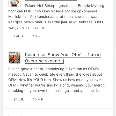
Pulane Nel-Sekepe gesels met Brenda Myburg,
hoof van kultuur by Grey Kollege oor die opkomende
Musiekfees. Van kunstenaars tot tema, sowel as waar
kaartjies beskikbaar is. Hierdie jaar se Musiekfees is iets
wat jy nie kan mis nie.
7 AUG
7 MIN
Pulane se 'Show Your Ofm'.... 1km in
Oscar se skoene :)
Pulane gave it her all, completing a 1km run as OFM's
mascot, Oscar, to celebrate everything she loves about
OFM! Now it's YOUR turn. Show us how much you love
OFM – whether you're singing along, wearing your merch,
or taking on your own fun challenge – and you could…
27 JUL
13 MIN