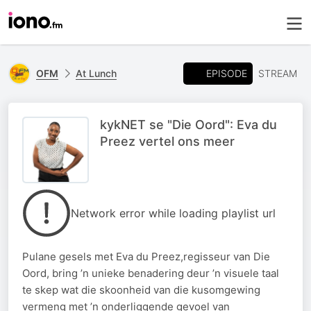
EPISODE
OFM
At Lunch
STREAM
kykNET se "Die Oord": Eva du
Preez vertel ons meer
Network error while loading playlist url
Pulane gesels met Eva du Preez,regisseur van Die
Oord, bring ’n unieke benadering deur ’n visuele taal
te skep wat die skoonheid van die kusomgewing
vermeng met ’n onderliggende gevoel van