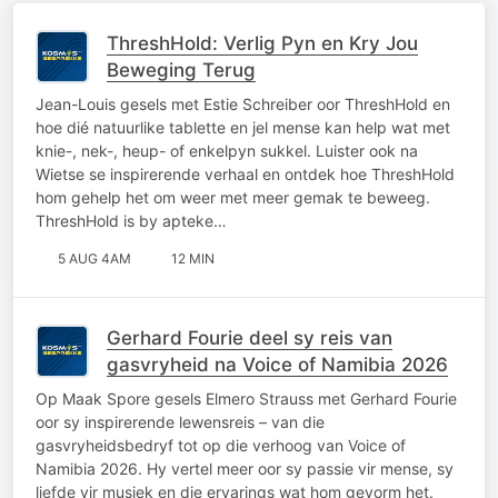
ThreshHold: Verlig Pyn en Kry Jou
Beweging Terug
Jean-Louis gesels met Estie Schreiber oor ThreshHold en
hoe dié natuurlike tablette en jel mense kan help wat met
knie-, nek-, heup- of enkelpyn sukkel. Luister ook na
Wietse se inspirerende verhaal en ontdek hoe ThreshHold
hom gehelp het om weer met meer gemak te beweeg.
ThreshHold is by apteke…
5 AUG 4AM
12 MIN
Gerhard Fourie deel sy reis van
gasvryheid na Voice of Namibia 2026
Op Maak Spore gesels Elmero Strauss met Gerhard Fourie
oor sy inspirerende lewensreis – van die
gasvryheidsbedryf tot op die verhoog van Voice of
Namibia 2026. Hy vertel meer oor sy passie vir mense, sy
liefde vir musiek en die ervarings wat hom gevorm het.