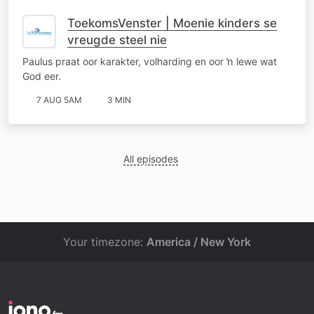
ToekomsVenster | Moenie kinders se
vreugde steel nie
Paulus praat oor karakter, volharding en oor ŉ lewe wat
God eer.
7 AUG 5AM
3 MIN
All episodes
Your timezone:
America / New York