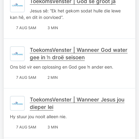
ToekomsVenster | God se groot ja
Jesus sê: “Ek het gekom sodat hulle die lewe
kan hê, en dit in oorvloed”.
7 AUG 5AM
3 MIN
ToekomsVenster | Wanneer God water
gee in ŉ droë seisoen
Ons bid vir een oplossing en God gee ŉ ander een.
7 AUG 5AM
2 MIN
ToekomsVenster | Wanneer Jesus jou
dieper lei
Hy stuur jou nooit alleen nie.
7 AUG 5AM
3 MIN