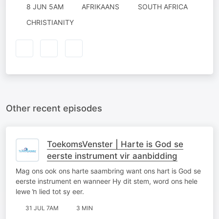
8 JUN 5AM
AFRIKAANS
SOUTH AFRICA
CHRISTIANITY
Other recent episodes
ToekomsVenster | Harte is God se
eerste instrument vir aanbidding
Mag ons ook ons harte saambring want ons hart is God se
eerste instrument en wanneer Hy dit stem, word ons hele
lewe ŉ lied tot sy eer.
31 JUL 7AM
3 MIN