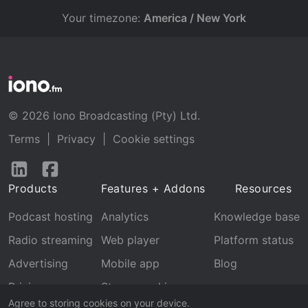
Your timezone:
America / New York
© 2026 Iono Broadcasting (Pty) Ltd.
Terms
|
Privacy
|
Cookie settings
Follow
Follow
us
us
Products
Features + Addons
Resources
on
on
LinkedIn
Facebook
Podcast hosting
Analytics
Knowledge base
Radio streaming
Web player
Platform status
Advertising
Mobile app
Blog
Pricing
Stream archive
Agree to storing cookies on your device.