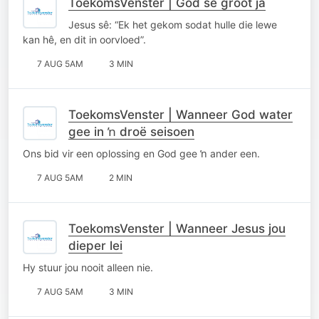
ToekomsVenster | God se groot ja
Jesus sê: “Ek het gekom sodat hulle die lewe
kan hê, en dit in oorvloed”.
7 AUG 5AM
3 MIN
ToekomsVenster | Wanneer God water
gee in ŉ droë seisoen
Ons bid vir een oplossing en God gee ŉ ander een.
7 AUG 5AM
2 MIN
ToekomsVenster | Wanneer Jesus jou
dieper lei
Hy stuur jou nooit alleen nie.
7 AUG 5AM
3 MIN