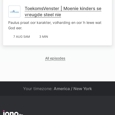
ToekomsVenster | Moenie kinders se
vreugde steel nie
Paulus praat oor karakter, volharding en oor ŉ lewe wat
God eer.
7 AUG 5AM
3 MIN
All episodes
Your timezone:
America / New York