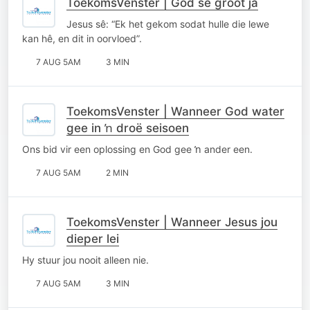
ToekomsVenster | God se groot ja
Jesus sê: “Ek het gekom sodat hulle die lewe
kan hê, en dit in oorvloed”.
7 AUG 5AM
3 MIN
ToekomsVenster | Wanneer God water
gee in ŉ droë seisoen
Ons bid vir een oplossing en God gee ŉ ander een.
7 AUG 5AM
2 MIN
ToekomsVenster | Wanneer Jesus jou
dieper lei
Hy stuur jou nooit alleen nie.
7 AUG 5AM
3 MIN