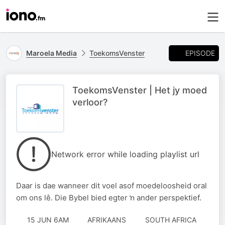
EPISODE
Maroela Media
ToekomsVenster
ToekomsVenster | Het jy moed
verloor?
Network error while loading playlist url
Daar is dae wanneer dit voel asof moedeloosheid oral
om ons lê. Die Bybel bied egter ŉ ander perspektief.
15 JUN 6AM
AFRIKAANS
SOUTH AFRICA