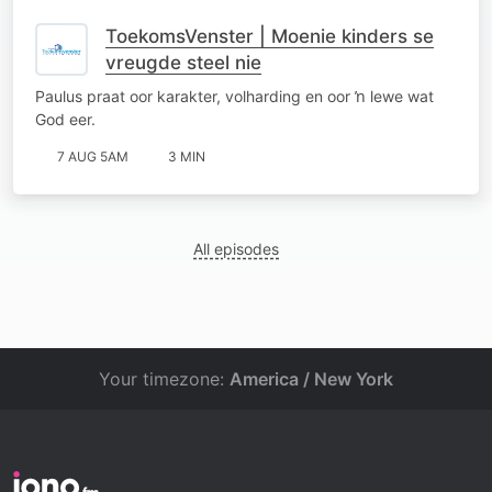
ToekomsVenster | Moenie kinders se
vreugde steel nie
Paulus praat oor karakter, volharding en oor ŉ lewe wat
God eer.
7 AUG 5AM
3 MIN
All episodes
Your timezone:
America / New York