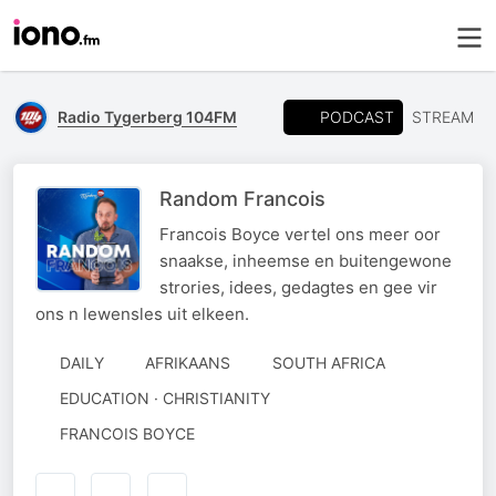
PODCAST
Radio Tygerberg 104FM
STREAM
Random Francois
Francois Boyce vertel ons meer oor
snaakse, inheemse en buitengewone
strories, idees, gedagtes en gee vir
ons n lewensles uit elkeen.
DAILY
AFRIKAANS
SOUTH AFRICA
EDUCATION · CHRISTIANITY
AUTHORED
FRANCOIS BOYCE
BY