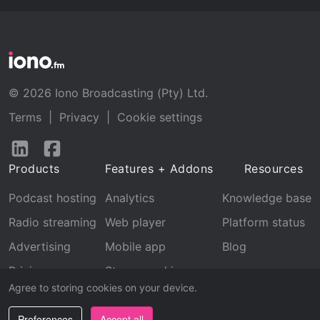
© 2026 Iono Broadcasting (Pty) Ltd.
Terms
|
Privacy
|
Cookie settings
Follow
Follow
us
us
Products
Features + Addons
Resources
on
on
LinkedIn
Facebook
Podcast hosting
Analytics
Knowledge base
Radio streaming
Web player
Platform status
Advertising
Mobile app
Blog
Pricing
Stream archive
Agree to storing cookies on your device.
Recognition
Preferences
Accept all