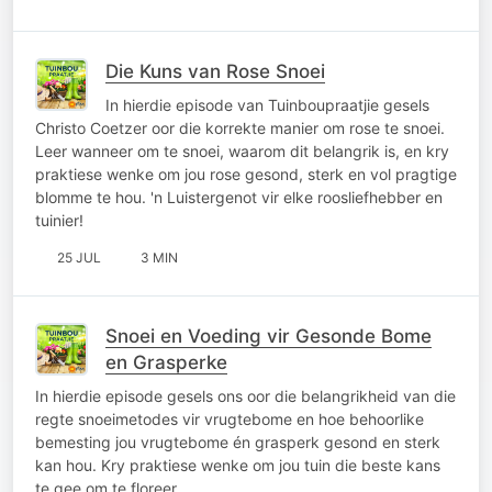
Die Kuns van Rose Snoei
In hierdie episode van Tuinboupraatjie gesels
Christo Coetzer oor die korrekte manier om rose te snoei.
Leer wanneer om te snoei, waarom dit belangrik is, en kry
praktiese wenke om jou rose gesond, sterk en vol pragtige
blomme te hou. 'n Luistergenot vir elke roosliefhebber en
tuinier!
25 JUL
3 MIN
Snoei en Voeding vir Gesonde Bome
en Grasperke
In hierdie episode gesels ons oor die belangrikheid van die
regte snoeimetodes vir vrugtebome en hoe behoorlike
bemesting jou vrugtebome én grasperk gesond en sterk
kan hou. Kry praktiese wenke om jou tuin die beste kans
te gee om te floreer.