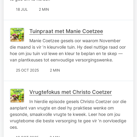
18 JUL
2 MIN
Tuinpraat met Manie Coetzee
Manie Coetzee gesels oor waarom November
die maand is vir ’n kleurvolle tuin. Hy deel nuttige raad oor
hoe om jou tuin vol lewe en kleur te beplan en te skep —
van plantkeuses tot eenvoudige versorgingswenke.
25 OCT 2025
2 MIN
Vrugtefokus met Christo Coetzer
In hierdie episode gesels Christo Coetzer oor die
aanplant van vrugte en deel hy praktiese wenke om
gesonde, smaakvolle vrugte te kweek. Leer hoe om jou
vrugtebome die beste versorging te gee vir ’n oorvloedige
oes.