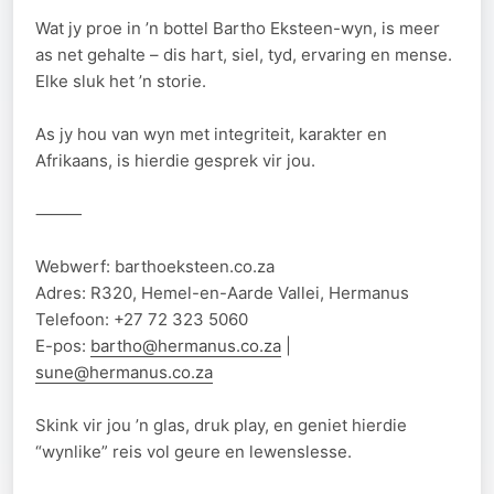
Wat jy proe in ’n bottel Bartho Eksteen-wyn, is meer
as net gehalte – dis hart, siel, tyd, ervaring en mense.
Elke sluk het ’n storie.
As jy hou van wyn met integriteit, karakter en
Afrikaans, is hierdie gesprek vir jou.
⸻
Webwerf: barthoeksteen.co.za
Adres: R320, Hemel-en-Aarde Vallei, Hermanus
Telefoon: +27 72 323 5060
E-pos:
bartho@hermanus.co.za
|
sune@hermanus.co.za
Skink vir jou ’n glas, druk play, en geniet hierdie
“wynlike” reis vol geure en lewenslesse.