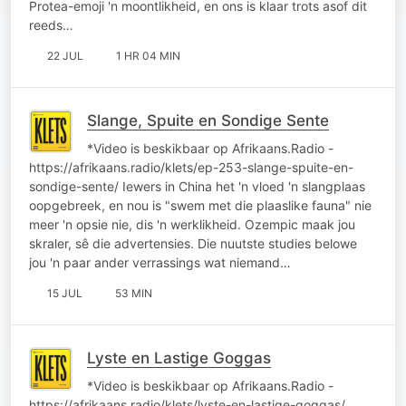
Protea-emoji 'n moontlikheid, en ons is klaar trots asof dit
reeds…
22 JUL
1 HR 04 MIN
Slange, Spuite en Sondige Sente
*Video is beskikbaar op Afrikaans.Radio -
https://afrikaans.radio/klets/ep-253-slange-spuite-en-
sondige-sente/ Iewers in China het 'n vloed 'n slangplaas
oopgebreek, en nou is "swem met die plaaslike fauna" nie
meer 'n opsie nie, dis 'n werklikheid. Ozempic maak jou
skraler, sê die advertensies. Die nuutste studies belowe
jou 'n paar ander verrassings wat niemand…
15 JUL
53 MIN
Lyste en Lastige Goggas
*Video is beskikbaar op Afrikaans.Radio -
https://afrikaans.radio/klets/lyste-en-lastige-goggas/