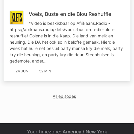
Voëls, Buste en die Blou Reshuffle
*Video is beskikbaar op Afrikaans.Radio -
https://afrikaans.radio/klets/voels-buste-en-die-blou-
reshuffle/ Colene is in die Kaap. Die land van melk en
heuning. Die DA het ook so 'n belofte gemaak. Hierdie
week het hulle net besluit party mense kry die melk, party
kry die heuning, en party kry die deur. Steenhuisen is
gedemote, ander…
24 JUN
52 MIN
All episodes
Your timezone:
America / New York