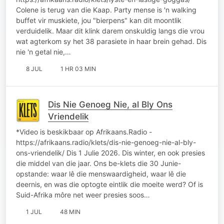
Colene is terug van die Kaap. Party mense is 'n walking
buffet vir muskiete, jou "bierpens" kan dit moontlik
verduidelik. Maar dit klink darem onskuldig langs die vrou
wat agterkom sy het 38 parasiete in haar brein gehad. Dis
nie 'n getal nie,…
8 JUL
1 HR 03 MIN
Dis Nie Genoeg Nie, al Bly Ons
Vriendelik
*Video is beskikbaar op Afrikaans.Radio -
https://afrikaans.radio/klets/dis-nie-genoeg-nie-al-bly-
ons-vriendelik/ Dis 1 Julie 2026. Dis winter, en ook presies
die middel van die jaar. Ons be-klets die 30 Junie-
opstande: waar lê die menswaardigheid, waar lê die
deernis, en was die optogte eintlik die moeite werd? Of is
Suid-Afrika môre net weer presies soos…
1 JUL
48 MIN