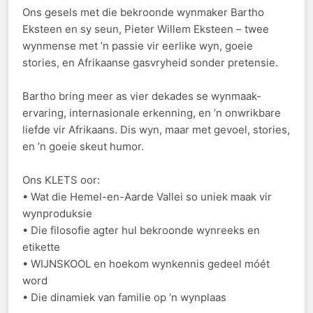
Ons gesels met die bekroonde wynmaker Bartho
Eksteen en sy seun, Pieter Willem Eksteen – twee
wynmense met ’n passie vir eerlike wyn, goeie
stories, en Afrikaanse gasvryheid sonder pretensie.
Bartho bring meer as vier dekades se wynmaak-
ervaring, internasionale erkenning, en ’n onwrikbare
liefde vir Afrikaans. Dis wyn, maar met gevoel, stories,
en ’n goeie skeut humor.
Ons KLETS oor:
• Wat die Hemel-en-Aarde Vallei so uniek maak vir
wynproduksie
• Die filosofie agter hul bekroonde wynreeks en
etikette
• WIJNSKOOL en hoekom wynkennis gedeel móét
word
• Die dinamiek van familie op ’n wynplaas