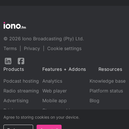
© 2026 Iono Broadcasting (Pty) Ltd.
Terms
|
Privacy
|
Cookie settings
Follow
Follow
us
us
Products
Features + Addons
Resources
on
on
LinkedIn
Facebook
Podcast hosting
Analytics
Knowledge base
Radio streaming
Web player
Platform status
Advertising
Mobile app
Blog
Pricing
Stream archive
Agree to storing cookies on your device.
Recognition