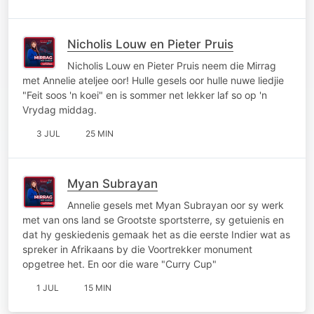
Nicholis Louw en Pieter Pruis
Nicholis Louw en Pieter Pruis neem die Mirrag
met Annelie ateljee oor! Hulle gesels oor hulle nuwe liedjie
"Feit soos 'n koei" en is sommer net lekker laf so op 'n
Vrydag middag.
3 JUL
25 MIN
Myan Subrayan
Annelie gesels met Myan Subrayan oor sy werk
met van ons land se Grootste sportsterre, sy getuienis en
dat hy geskiedenis gemaak het as die eerste Indier wat as
spreker in Afrikaans by die Voortrekker monument
opgetree het. En oor die ware "Curry Cup"
1 JUL
15 MIN