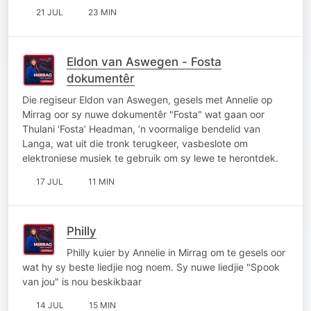
21 JUL
23 MIN
Eldon van Aswegen - Fosta
dokumentêr
Die regiseur Eldon van Aswegen, gesels met Annelie op
Mirrag oor sy nuwe dokumentêr "Fosta" wat gaan oor
Thulani ‘Fosta’ Headman, ’n voormalige bendelid van
Langa, wat uit die tronk terugkeer, vasbeslote om
elektroniese musiek te gebruik om sy lewe te herontdek.
17 JUL
11 MIN
Philly
Philly kuier by Annelie in Mirrag om te gesels oor
wat hy sy beste liedjie nog noem. Sy nuwe liedjie "Spook
van jou" is nou beskikbaar
14 JUL
15 MIN