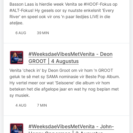
Basson Laas is hierdie week Venita se #HOOF-Fokus op
#ALT-Fokus! Hy gesels oor sy nuutste enkelsnit 'Every
River' en speel ook vir ons 'n paar liedjies LIVE in die
ateljee.
6 AUG
39 MIN
#WeeksdaeVibesMetVenita - Deon
GROOT | 4 Augustus
Venita 'check in' by Deon Groot om vir hom 'n GROOT
geluk te sê met sy SAMA nominasie vir Beste Pop Album.
Hy vertel meer oor wat 'Seisoene' die album vir hom
beteken het die afgelope jaar en wat hy nog beplan met
sy musiek.
4 AUG
7 MIN
#WeeksdaeVibesMetVenita - John-