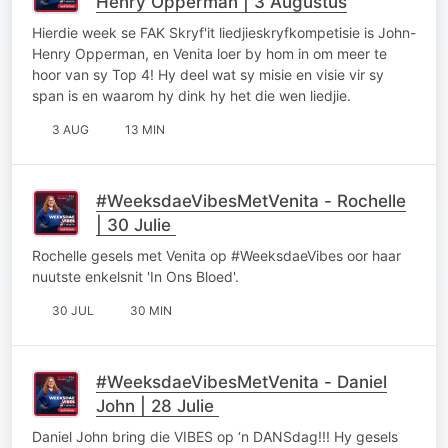
Henry Opperman | 3 Augustus
Hierdie week se FAK Skryf'it liedjieskryfkompetisie is John-
Henry Opperman, en Venita loer by hom in om meer te
hoor van sy Top 4! Hy deel wat sy misie en visie vir sy
span is en waarom hy dink hy het die wen liedjie.
3 AUG
13 MIN
#WeeksdaeVibesMetVenita - Rochelle
| 30 Julie
Rochelle gesels met Venita op #WeeksdaeVibes oor haar
nuutste enkelsnit 'In Ons Bloed'.
30 JUL
30 MIN
#WeeksdaeVibesMetVenita - Daniel
John | 28 Julie
Daniel John bring die VIBES op ‘n DANSdag!!! Hy gesels