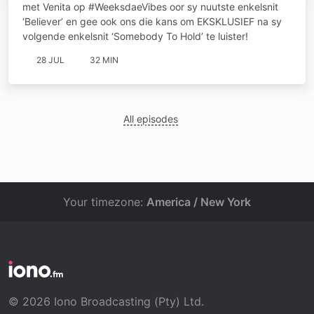
met Venita op #WeeksdaeVibes oor sy nuutste enkelsnit
‘Believer’ en gee ook ons die kans om EKSKLUSIEF na sy
volgende enkelsnit ‘Somebody To Hold’ te luister!
28 JUL
32 MIN
All episodes
Your timezone:
America / New York
© 2026 Iono Broadcasting (Pty) Ltd.