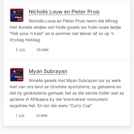
Nicholis Louw en Pieter Pruis
Nicholis Louw en Pieter Pruis neem die Mirrag
met Annelie ateljee oor! Hulle gesels oor hulle nuwe liedjie
"Feit soos 'n koei" en is sommer net lekker laf so op 'n
Vrydag middag.
3 JUL
25 MIN
Myan Subrayan
Annelie gesels met Myan Subrayan oor sy werk
met van ons land se Grootste sportsterre, sy getuienis en
dat hy geskiedenis gemaak het as die eerste Indier wat as
spreker in Afrikaans by die Voortrekker monument
opgetree het. En oor die ware "Curry Cup"
1 JUL
15 MIN