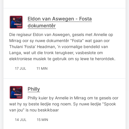
Eldon van Aswegen - Fosta
dokumentêr
Die regiseur Eldon van Aswegen, gesels met Annelie op
Mirrag oor sy nuwe dokumentêr "Fosta" wat gaan oor
Thulani ‘Fosta’ Headman, ’n voormalige bendelid van
Langa, wat uit die tronk terugkeer, vasbeslote om
elektroniese musiek te gebruik om sy lewe te herontdek.
17 JUL
11 MIN
Philly
Philly kuier by Annelie in Mirrag om te gesels oor
wat hy sy beste liedjie nog noem. Sy nuwe liedjie "Spook
van jou" is nou beskikbaar
14 JUL
15 MIN