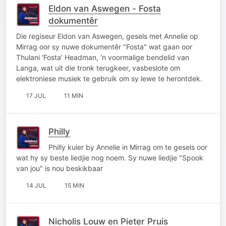
Eldon van Aswegen - Fosta
dokumentêr
Die regiseur Eldon van Aswegen, gesels met Annelie op
Mirrag oor sy nuwe dokumentêr "Fosta" wat gaan oor
Thulani ‘Fosta’ Headman, ’n voormalige bendelid van
Langa, wat uit die tronk terugkeer, vasbeslote om
elektroniese musiek te gebruik om sy lewe te herontdek.
17 JUL
11 MIN
Philly
Philly kuier by Annelie in Mirrag om te gesels oor
wat hy sy beste liedjie nog noem. Sy nuwe liedjie "Spook
van jou" is nou beskikbaar
14 JUL
15 MIN
Nicholis Louw en Pieter Pruis