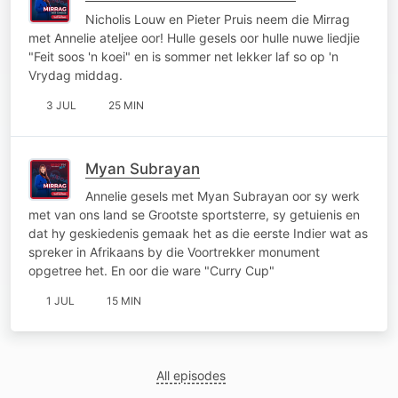
Nicholis Louw en Pieter Pruis neem die Mirrag
met Annelie ateljee oor! Hulle gesels oor hulle nuwe liedjie
"Feit soos 'n koei" en is sommer net lekker laf so op 'n
Vrydag middag.
3 JUL
25 MIN
Myan Subrayan
Annelie gesels met Myan Subrayan oor sy werk
met van ons land se Grootste sportsterre, sy getuienis en
dat hy geskiedenis gemaak het as die eerste Indier wat as
spreker in Afrikaans by die Voortrekker monument
opgetree het. En oor die ware "Curry Cup"
1 JUL
15 MIN
All episodes