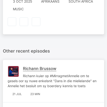
3 OCT 2025
AFRIKAANS
SOUTH AFRICA
MUSIC
Other recent episodes
Richann Brussow
Richann kuier op #MirragmetAnnelie om te
gesels oor sy nuwe enkelsnit "Dans in die mielielande" en
Annelie het besluit om sy boerdery kennis te toets
21 JUL
23 MIN