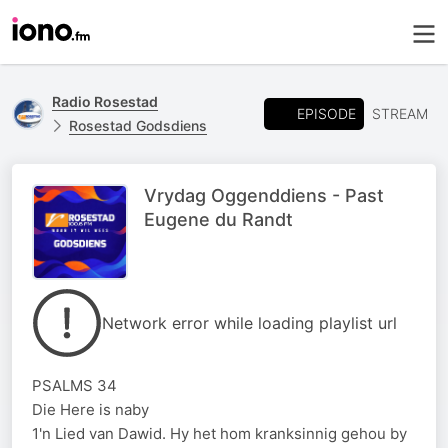
Radio Rosestad
EPISODE
STREAM
Rosestad Godsdiens
Vrydag Oggenddiens - Past
Eugene du Randt
Network error while loading playlist url
PSALMS 34
Die Here is naby
1'n Lied van Dawid. Hy het hom kranksinnig gehou by