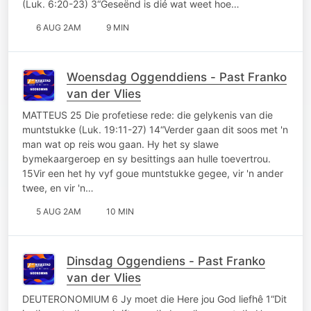
(Luk. 6:20-23) 3“Geseënd is dié wat weet hoe…
6 AUG 2AM
9 MIN
Woensdag Oggenddiens - Past Franko
van der Vlies
MATTEUS 25 Die profetiese rede: die gelykenis van die
muntstukke (Luk. 19:11-27) 14“Verder gaan dit soos met 'n
man wat op reis wou gaan. Hy het sy slawe
bymekaargeroep en sy besittings aan hulle toevertrou.
15Vir een het hy vyf goue muntstukke gegee, vir 'n ander
twee, en vir 'n…
5 AUG 2AM
10 MIN
Dinsdag Oggendiens - Past Franko
van der Vlies
DEUTERONOMIUM 6 Jy moet die Here jou God liefhê 1“Dit