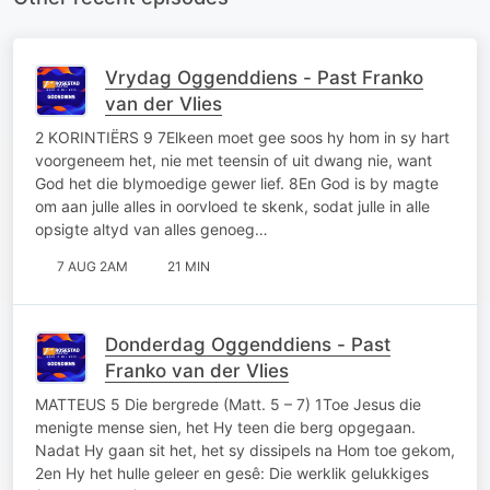
Vrydag Oggenddiens - Past Franko
van der Vlies
2 KORINTIËRS 9 7Elkeen moet gee soos hy hom in sy hart
voorgeneem het, nie met teensin of uit dwang nie, want
God het die blymoedige gewer lief. 8En God is by magte
om aan julle alles in oorvloed te skenk, sodat julle in alle
opsigte altyd van alles genoeg…
7 AUG 2AM
21 MIN
Donderdag Oggenddiens - Past
Franko van der Vlies
MATTEUS 5 Die bergrede (Matt. 5 – 7) 1Toe Jesus die
menigte mense sien, het Hy teen die berg opgegaan.
Nadat Hy gaan sit het, het sy dissipels na Hom toe gekom,
2en Hy het hulle geleer en gesê: Die werklik gelukkiges