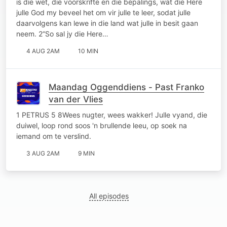
is die wet, die voorskrifte en die bepalings, wat die Here
julle God my beveel het om vir julle te leer, sodat julle
daarvolgens kan lewe in die land wat julle in besit gaan
neem. 2“So sal jy die Here…
4 AUG 2AM
10 MIN
Maandag Oggenddiens - Past Franko
van der Vlies
1 PETRUS 5 8Wees nugter, wees wakker! Julle vyand, die
duiwel, loop rond soos 'n brullende leeu, op soek na
iemand om te verslind.
3 AUG 2AM
9 MIN
All episodes