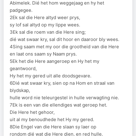
Abimelek. Dié het hom weggejaag en hy het
padgegee.
2Ek sal die Here altyd weer prys,
sy lof sal altyd op my lippe wees.
3Ek sal die roem van die Here sing;
dié wat swaar kry, sal dit hoor en daaroor bly wees.
4Sing saam met my oor die grootheid van die Here
en laat ons saam sy Naam prys.
5Ek het die Here aangeroep en Hy het my
geantwoord,
Hy het my gered uit alle doodsgevare.
6Dié wat swaar kry, sien op na Hom en straal van
blydskap,
hulle word nie teleurgestel in hulle verwagting nie.
7Ek is een van die ellendiges wat geroep het.
Die Here het gehoor,
uit al my benoudhede het Hy my gered.
8Die Engel van die Here slaan sy laer op
rondom dié wat die Here dien, en red hulle.