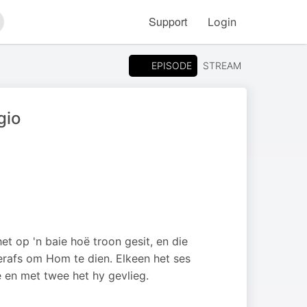
Support
Login
arch
EPISODE
STREAM
gio
et op 'n baie hoë troon gesit, en die
erafs om Hom te dien. Elkeen het ses
 en met twee het hy gevlieg.