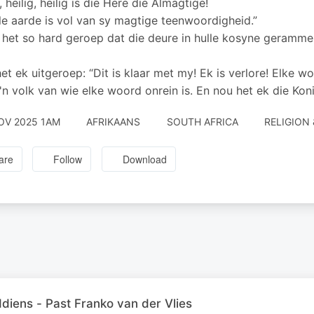
, heilig, heilig is die Here die Almagtige!
le aarde is vol van sy magtige teenwoordigheid.”
 het so hard geroep dat die deure in hulle kosyne geramme
et ek uitgeroep: “Dit is klaar met my! Ek is verlore! Elke w
'n volk van wie elke woord onrein is. En nou het ek die Kon
OV 2025 1AM
AFRIKAANS
SOUTH AFRICA
RELIGION 
are
Follow
Download
ens - Past Franko van der Vlies