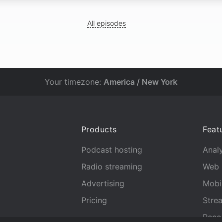
All episodes
Your timezone:
America / New York
Products
Feat
Podcast hosting
Analy
Radio streaming
Web 
Advertising
Mobi
Pricing
Stre
Reco