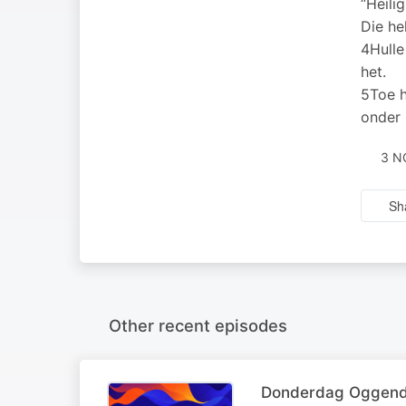
“Heilig
Die he
4Hulle
het.
5Toe h
onder 
3 N
Sh
Other recent episodes
Donderdag Oggenddi