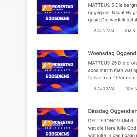
MATTEUS 5 Die bergred
opgegaan. Nadat Hy gaa
gesê: Die werklik gel
6 AUG 2AM
9 MIN
Woensdag Oggenddi
MATTEUS 25 Die profeti
soos met 'n man wat o
toevertrou. 15Vir een 
5 AUG 2AM
10 MI
Dinsdag Oggendiens
DEUTERONOMIUM 6 Jy moe
wat die Here julle God 
wat julle in besit gaa