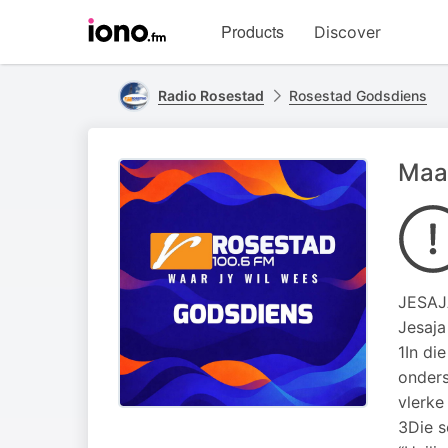
Visit
Products
Discover
iono.fm
homepage
Radio Rosestad
Rosestad Godsdiens
Maa
JESAJ
Jesaja
1In di
onders
vlerke
3Die s