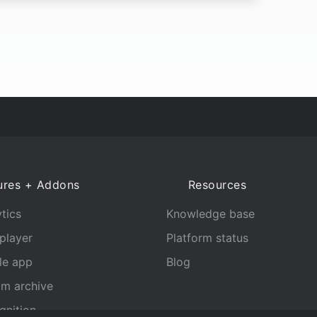
ures + Addons
Resources
tics
Knowledge base
player
Platform status
le app
Blog
am archive
gnition