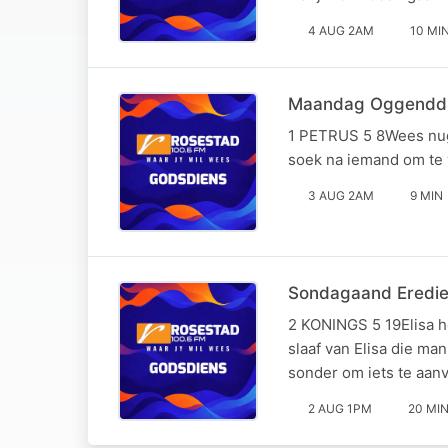
4 AUG 2AM
10 MI
Maandag Oggenddie
1 PETRUS 5 8Wees nugte
soek na iemand om te 
3 AUG 2AM
9 MIN
Sondagaand Eredien
2 KONINGS 5 19Elisa h
slaaf van Elisa die m
sonder om iets te aanv
2 AUG 1PM
20 MI