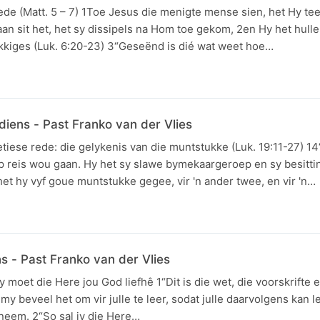
e (Matt. 5 – 7) 1Toe Jesus die menigte mense sien, het Hy tee
n sit het, het sy dissipels na Hom toe gekom, 2en Hy het hulle
ukkiges (Luk. 6:20-23) 3“Geseënd is dié wat weet hoe…
ens - Past Franko van der Vlies
ese rede: die gelykenis van die muntstukke (Luk. 19:11-27) 14
p reis wou gaan. Hy het sy slawe bymekaargeroep en sy besitti
het hy vyf goue muntstukke gegee, vir 'n ander twee, en vir 'n…
N
 - Past Franko van der Vlies
t die Here jou God liefhê 1“Dit is die wet, die voorskrifte e
my beveel het om vir julle te leer, sodat julle daarvolgens kan l
n neem. 2“So sal jy die Here…