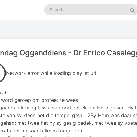
Search
podcasts
Se
ndag Oggenddiens - Dr Enrico Casaleg
Network error while loading playlist url
A 6
 word geroep om profeet te wees
e jaar van koning Ussia se dood het ek die Here gesien. Hy h
te van sy kleed het die tempel gevul. 2By Hom was daar s
 gehad: met twee het hy sy gesig bedek, met twee sy voete
erafs het mekaar telkens toegeroep: