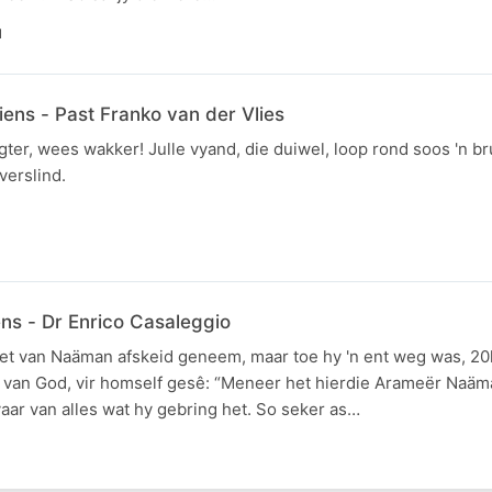
N
ns - Past Franko van der Vlies
r, wees wakker! Julle vyand, die duiwel, loop rond soos 'n br
verslind.
s - Dr Enrico Casaleggio
et van Naäman afskeid geneem, maar toe hy 'n ent weg was, 20
an van God, vir homself gesê: “Meneer het hierdie Arameër Naä
aar van alles wat hy gebring het. So seker as…
N