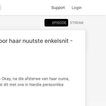
Support
Login
arch
EPISODE
STREAM
r haar nuutste enkelsnit -
s Okay, na die afsterwe van haar ouma,
l dit met ons in hierdie persoonlike