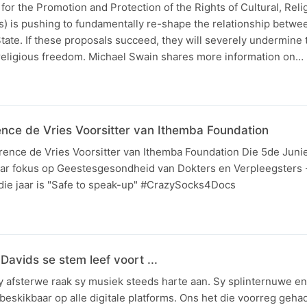
r the Promotion and Protection of the Rights of Cultural, Reli
) is pushing to fundamentally re-shape the relationship betwee
ate. If these proposals succeed, they will severely undermine 
o religious freedom. Michael Swain shares more information on…
ence de Vries Voorsitter van Ithemba Foundation
nce de Vries Voorsitter van Ithemba Foundation Die 5de Junie 
aar fokus op Geestesgesondheid van Dokters en Verpleegsters 
rdie jaar is "Safe to speak-up" #CrazySocks4Docs
avids se stem leef voort ...
 afsterwe raak sy musiek steeds harte aan. Sy splinternuwe en
beskikbaar op alle digitale platforms. Ons het die voorreg geha