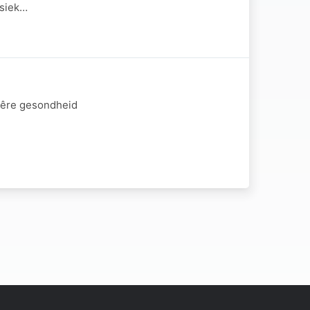
usiek…
ulêre gesondheid