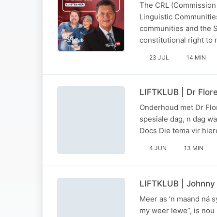
The CRL (Commission fo
Linguistic Communities
communities and the St
constitutional right t
23 JUL
14 MIN
LIFTKLUB | Dr Flor
Onderhoud met Dr Flore
spesiale dag, n dag w
Docs Die tema vir hie
4 JUN
13 MIN
LIFTKLUB | Johnny D
Meer as ’n maand ná sy
my weer lewe”, is nou 