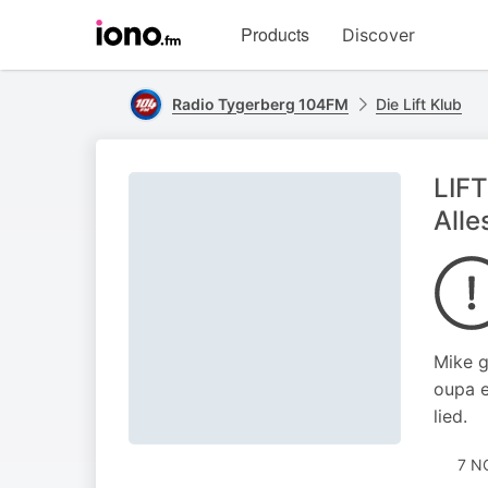
Visit
Products
Discover
iono.fm
homepage
Radio Tygerberg 104FM
Die Lift Klub
LIFT
Alle
Mike g
oupa e
lied.
7 N