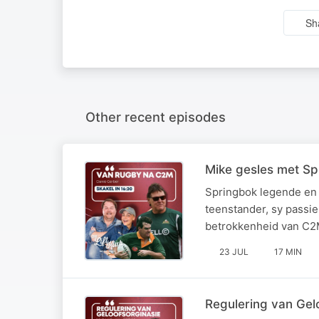
Sh
Other recent episodes
Mike gesles met Sp
Springbok legende en 
teenstander, sy passi
betrokkenheid van C2M
23 JUL
17 MIN
Regulering van Gelo