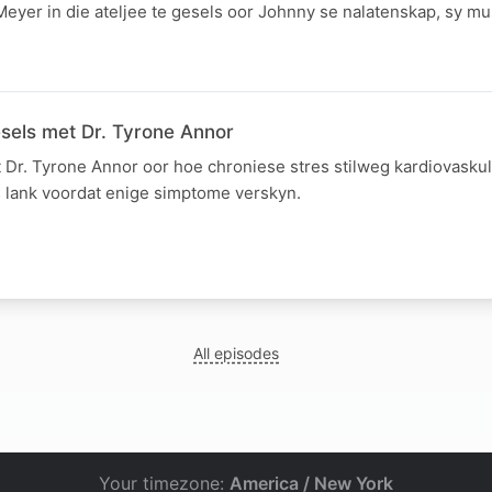
eyer in die ateljee te gesels oor Johnny se nalatenskap, sy m
sels met Dr. Tyrone Annor
 Dr. Tyrone Annor oor hoe chroniese stres stilweg kardiovask
s lank voordat enige simptome verskyn.
All episodes
Your timezone:
America / New York