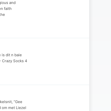
gious and
n faith
the
is dit n baie
- Crazy Socks 4
kelsnit, “Gee
d om met Liezel