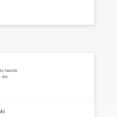
y taaiste
 die
SA)