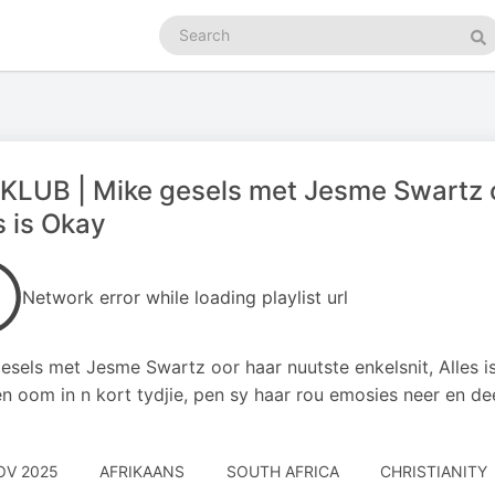
Search
podcasts
Se
KLUB | Mike gesels met Jesme Swartz oo
s is Okay
Network error while loading playlist url
esels met Jesme Swartz oor haar nuutste enkelsnit, Alles i
n oom in n kort tydjie, pen sy haar rou emosies neer en dee
OV 2025
AFRIKAANS
SOUTH AFRICA
CHRISTIANITY