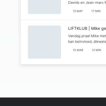
Davids en Jean-marc M
15 MAY
17 MIN
LIFTKLUB | Mike ge
Vandag praat Mike met
kan beïnvloed, dikwel
10 MAR
12 MIN