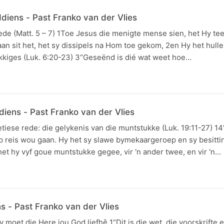
ens - Past Franko van der Vlies
e (Matt. 5 – 7) 1Toe Jesus die menigte mense sien, het Hy tee
n sit het, het sy dissipels na Hom toe gekom, 2en Hy het hulle
ukkiges (Luk. 6:20-23) 3“Geseënd is dié wat weet hoe…
ens - Past Franko van der Vlies
ese rede: die gelykenis van die muntstukke (Luk. 19:11-27) 14
p reis wou gaan. Hy het sy slawe bymekaargeroep en sy besitti
het hy vyf goue muntstukke gegee, vir 'n ander twee, en vir 'n…
N
 - Past Franko van der Vlies
t die Here jou God liefhê 1“Dit is die wet, die voorskrifte e