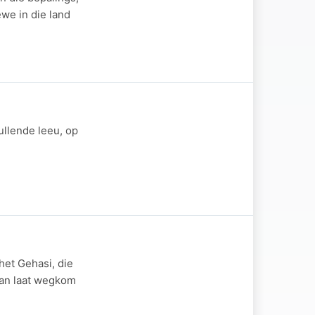
ewe in die land
ullende leeu, op
het Gehasi, die
man laat wegkom