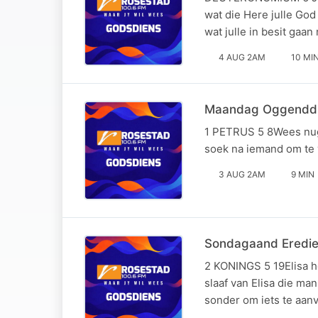
wat die Here julle God 
wat julle in besit gaa
4 AUG 2AM
10 MI
Maandag Oggenddie
1 PETRUS 5 8Wees nugte
soek na iemand om te 
3 AUG 2AM
9 MIN
Sondagaand Eredien
2 KONINGS 5 19Elisa h
slaaf van Elisa die m
sonder om iets te aanv