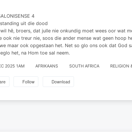
SALONISENSE 4
standing uit die dood
wil hê, broers, dat julle nie onkundig moet wees oor wat m
lle ook nie treur nie, soos die ander mense wat geen hoop h
we maar ook opgestaan het. Net so glo ons ook dat God s
glo het, na Hom toe sal neem.
EC 2025 1AM
AFRIKAANS
SOUTH AFRICA
RELIGION 
are
Follow
Download