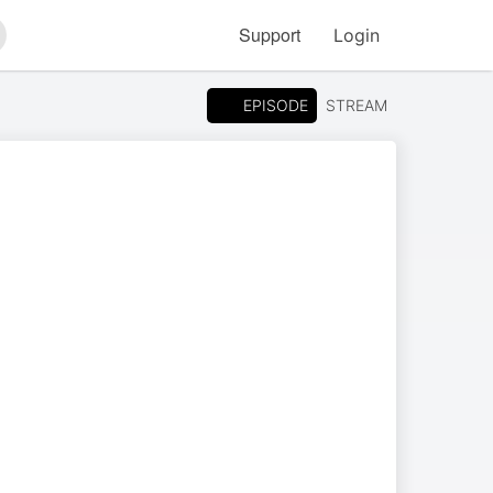
Support
Login
arch
EPISODE
STREAM