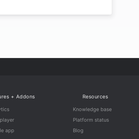
ures + Addons
Resources
tics
Knowledge base
player
Platform status
le app
Blog