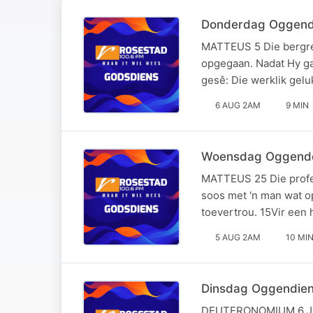
Donderdag Oggenddi
MATTEUS 5 Die bergred
opgegaan. Nadat Hy gaa
gesê: Die werklik gel
6 AUG 2AM
9 MIN
Woensdag Oggenddi
MATTEUS 25 Die profeti
soos met 'n man wat o
toevertrou. 15Vir een 
5 AUG 2AM
10 MI
Dinsdag Oggendiens
DEUTERONOMIUM 6 Jy moe