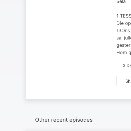
Sela
1 TES
Die op
13Ons 
sal ju
gester
Hom ge
3 D
Sh
Other recent episodes