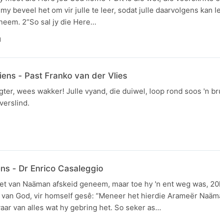
my beveel het om vir julle te leer, sodat julle daarvolgens kan l
n neem. 2“So sal jy die Here…
N
ns - Past Franko van der Vlies
r, wees wakker! Julle vyand, die duiwel, loop rond soos 'n br
verslind.
s - Dr Enrico Casaleggio
et van Naäman afskeid geneem, maar toe hy 'n ent weg was, 20
an van God, vir homself gesê: “Meneer het hierdie Arameër Naä
aar van alles wat hy gebring het. So seker as…