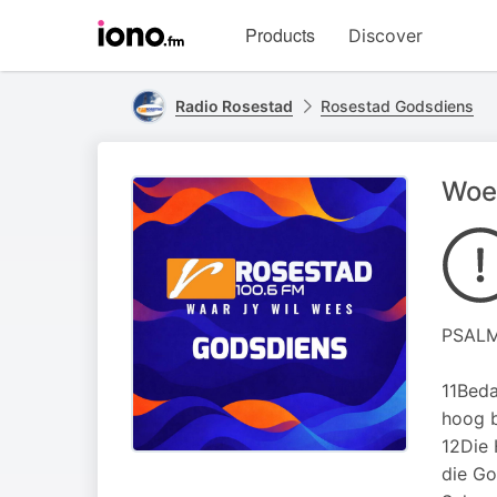
Visit
Products
Discover
iono.fm
homepage
Radio Rosestad
Rosestad Godsdiens
Woe
PSALM
11Beda
hoog b
12Die 
die Go