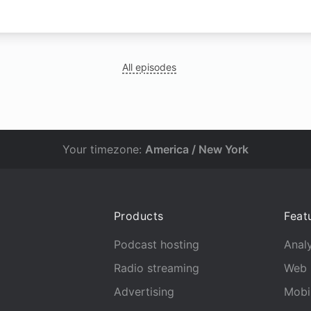
N
All episodes
Your timezone:
America / New York
Products
Feat
Podcast hosting
Analy
Radio streaming
Web 
Advertising
Mobi