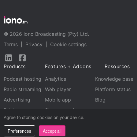
© 2026 Iono Broadcasting (Pty) Ltd.
Terms
|
Privacy
|
Cookie settings
Follow
Follow
us
us
Products
Features + Addons
Resources
on
on
LinkedIn
Facebook
Podcast hosting
Analytics
Knowledge base
Radio streaming
Web player
Platform status
Advertising
Mobile app
Blog
Pricing
Stream archive
Agree to storing cookies on your device.
Recognition
Preferences
Accept all