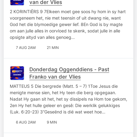
van der Vlies
2 KORINTIËRS 9 7Elkeen moet gee soos hy hom in sy hart
voorgeneem het, nie met teensin of uit dwang nie, want
God het die blymoedige gewer lief. 8En God is by magte
om aan julle alles in oorvloed te skenk, sodat julle in alle
opsigte altyd van alles genoeg…
7 AUG 2AM
21 MIN
Donderdag Oggenddiens - Past
Franko van der Vlies
MATTEUS 5 Die bergrede (Matt. 5 – 7) 1Toe Jesus die
menigte mense sien, het Hy teen die berg opgegaan.
Nadat Hy gaan sit het, het sy dissipels na Hom toe gekom,
2en Hy het hulle geleer en gesê: Die werklik gelukkiges
(Luk. 6:20-23) 3“Geseënd is dié wat weet hoe…
6 AUG 2AM
9 MIN