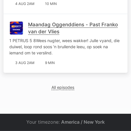
4 AUG 2AM
10 MIN
Maandag Oggenddiens - Past Franko
van der Vlies
1 PETRUS 5 8Wees nugter, wees wakker! Julle vyand, die
duiwel, loop rond soos 'n brullende leeu, op soek na
iemand om te verslind.
3 AUG 2AM
9 MIN
All episodes
Your timezone:
America / New York