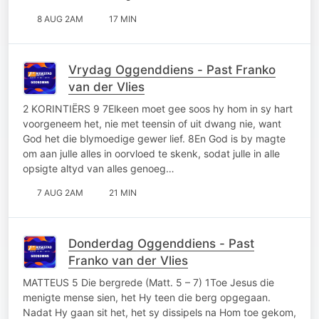
8 AUG 2AM
17 MIN
Vrydag Oggenddiens - Past Franko
van der Vlies
2 KORINTIËRS 9 7Elkeen moet gee soos hy hom in sy hart
voorgeneem het, nie met teensin of uit dwang nie, want
God het die blymoedige gewer lief. 8En God is by magte
om aan julle alles in oorvloed te skenk, sodat julle in alle
opsigte altyd van alles genoeg…
7 AUG 2AM
21 MIN
Donderdag Oggenddiens - Past
Franko van der Vlies
MATTEUS 5 Die bergrede (Matt. 5 – 7) 1Toe Jesus die
menigte mense sien, het Hy teen die berg opgegaan.
Nadat Hy gaan sit het, het sy dissipels na Hom toe gekom,