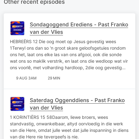
Other recent episodes
Sondagoggend Erediens - Past Franko
van der Vlies
HEBREËRS 12 Die oog moet op Jesus gevestig wees
1Terwyl ons dan so 'n groot skare geloofsgetuies rondom
ons het, laat ons elke las van ons afgooi, ook die sonde
wat ons so maklik verstrik, en laat ons die wedloop wat vir
ons voorlê, met volharding hardloop, 2die oog gevestig…
9 AUG 3AM
29 MIN
Saterdag Oggenddiens - Past Franko
van der Vlies
1 KORINTIËRS 15 58Daarom, liewe broers, wees
standvastig, onwankelbaar, altyd oorvloedig in die werk
van die Here, omdat julle weet dat julle inspanning in diens
van die Here nie tevergeefs is nie.