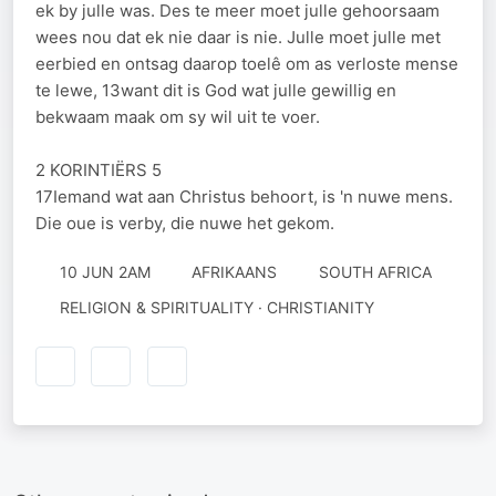
ek by julle was. Des te meer moet julle gehoorsaam
wees nou dat ek nie daar is nie. Julle moet julle met
eerbied en ontsag daarop toelê om as verloste mense
te lewe, 13want dit is God wat julle gewillig en
bekwaam maak om sy wil uit te voer.
2 KORINTIËRS 5
17Iemand wat aan Christus behoort, is 'n nuwe mens.
Die oue is verby, die nuwe het gekom.
10 JUN 2AM
AFRIKAANS
SOUTH AFRICA
RELIGION & SPIRITUALITY · CHRISTIANITY