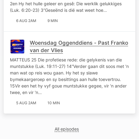
2en Hy het hulle geleer en gesê: Die werklik gelukkiges
(Luk. 6:20-23) 3“Geseënd is dié wat weet hoe…
6 AUG 2AM
9 MIN
Woensdag Oggenddiens - Past Franko
van der Vlies
MATTEUS 25 Die profetiese rede: die gelykenis van die
muntstukke (Luk. 19:11-27) 14“Verder gaan dit soos met 'n
man wat op reis wou gaan. Hy het sy slawe
bymekaargeroep en sy besittings aan hulle toevertrou.
15Vir een het hy vyf goue muntstukke gegee, vir 'n ander
twee, en vir 'n…
5 AUG 2AM
10 MIN
All episodes