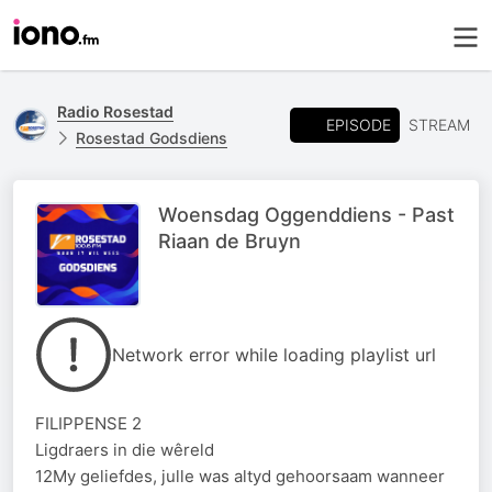
Radio Rosestad
EPISODE
STREAM
Rosestad Godsdiens
Woensdag Oggenddiens - Past
Riaan de Bruyn
Network error while loading playlist url
FILIPPENSE 2
Ligdraers in die wêreld
12My geliefdes, julle was altyd gehoorsaam wanneer