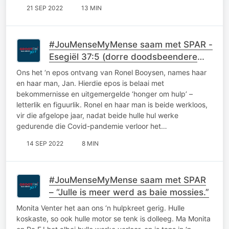
21 SEP 2022
13 MIN
#JouMenseMyMense saam met SPAR -
Esegiël 37:5 (dorre doodsbeendere
kry lewe)
Ons het ‘n epos ontvang van Ronel Booysen, names haar
en haar man, Jan. Hierdie epos is belaai met
bekommernisse en uitgemergelde ‘honger om hulp’ –
letterlik en figuurlik. Ronel en haar man is beide werkloos,
vir die afgelope jaar, nadat beide hulle hul werke
gedurende die Covid-pandemie verloor het…
14 SEP 2022
8 MIN
#JouMenseMyMense saam met SPAR
– “Julle is meer werd as baie mossies.”
Monita Venter het aan ons ‘n hulpkreet gerig. Hulle
koskaste, so ook hulle motor se tenk is dolleeg. Ma Monita