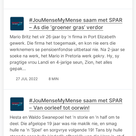
#JouMenseMyMense saam met SPAR
– As die ‘groener gras’ verdor
Mario Britz het vir 26-jaar by ‘n firma in Port Elizabeth
gewerk. Die firma het toegemaak, en kon nie eers die
werknemers se pensioenfondse uitbetaal nie. Na 2-jaar se
soeke na werk, het Mario in Pretoria werk gekry. Hy, sy
pragtige vrou Landi en 4-jarige seun, Zion, het alles
gepak…
27 JUL 2022
8 MIN
#JouMenseMyMense saam met SPAR
– Van oorleef tot oorwin!
Hesta en Waldo Swanepoel het ‘n storie en ‘n half om te
deel. Die afgelope 19 jaar was nie maklik nie, en smag
hulle na ‘n ‘Sjoe!’ en sorgvrye volgende 19! Tans bly hulle