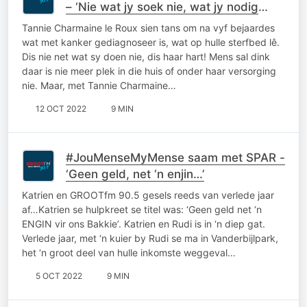
– ‘Nie wat jy soek nie, wat jy nodig
het…’
Tannie Charmaine le Roux sien tans om na vyf bejaardes
wat met kanker gediagnoseer is, wat op hulle sterfbed lê.
Dis nie net wat sy doen nie, dis haar hart! Mens sal dink
daar is nie meer plek in die huis of onder haar versorging
nie. Maar, met Tannie Charmaine…
12 OCT 2022
9 MIN
#JouMenseMyMense saam met SPAR -
‘Geen geld, net ‘n enjin…’
Katrien en GROOTfm 90.5 gesels reeds van verlede jaar
af…Katrien se hulpkreet se titel was: ‘Geen geld net ‘n
ENGIN vir ons Bakkie’. Katrien en Rudi is in ‘n diep gat.
Verlede jaar, met ‘n kuier by Rudi se ma in Vanderbijlpark,
het ‘n groot deel van hulle inkomste weggeval…
5 OCT 2022
9 MIN