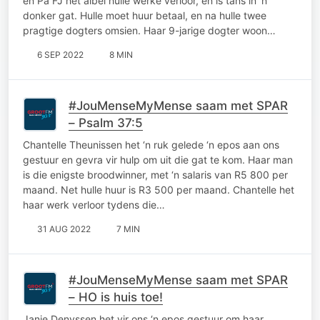
en Pa FJ het albei hulle werke verloor, en is tans in ‘n
donker gat. Hulle moet huur betaal, en na hulle twee
pragtige dogters omsien. Haar 9-jarige dogter woon…
6 SEP 2022
8 MIN
#JouMenseMyMense saam met SPAR
– Psalm 37:5
Chantelle Theunissen het ‘n ruk gelede ‘n epos aan ons
gestuur en gevra vir hulp om uit die gat te kom. Haar man
is die enigste broodwinner, met ‘n salaris van R5 800 per
maand. Net hulle huur is R3 500 per maand. Chantelle het
haar werk verloor tydens die…
31 AUG 2022
7 MIN
#JouMenseMyMense saam met SPAR
– HO is huis toe!
Janie Denyssen het vir ons ‘n epos gestuur om haar