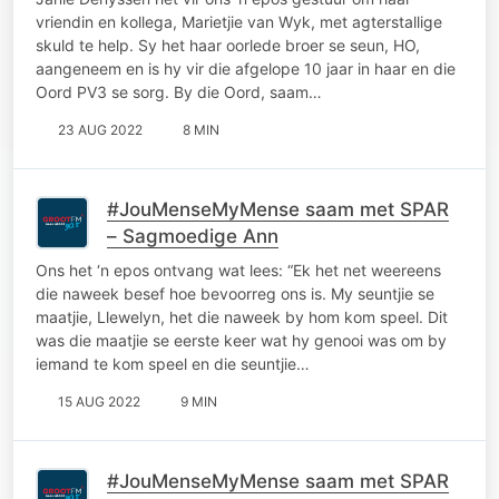
vriendin en kollega, Marietjie van Wyk, met agterstallige
skuld te help. Sy het haar oorlede broer se seun, HO,
aangeneem en is hy vir die afgelope 10 jaar in haar en die
Oord PV3 se sorg. By die Oord, saam…
23 AUG 2022
8 MIN
#JouMenseMyMense saam met SPAR
– Sagmoedige Ann
Ons het ‘n epos ontvang wat lees: “Ek het net weereens
die naweek besef hoe bevoorreg ons is. My seuntjie se
maatjie, Llewelyn, het die naweek by hom kom speel. Dit
was die maatjie se eerste keer wat hy genooi was om by
iemand te kom speel en die seuntjie…
15 AUG 2022
9 MIN
#JouMenseMyMense saam met SPAR