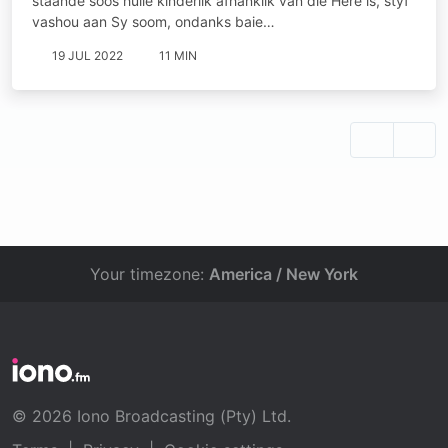
staande soos hulle kinderlik afhanklik van die Here is, styf
vashou aan Sy soom, ondanks baie…
19 JUL 2022
11 MIN
Your timezone:
America / New York
© 2026 Iono Broadcasting (Pty) Ltd.