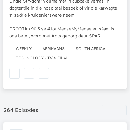
Lindie Strydom ‘n ouma met ‘n cupcake verras, ‘n
dogtertjie in die hospitaal besoek of vir die karwagte
‘n sakkie kruideniersware neem.
GROOTfm 90.5 se #JouMenseMyMense en sáám is
ons beter, word met trots geborg deur SPAR.
WEEKLY
AFRIKAANS
SOUTH AFRICA
TECHNOLOGY · TV & FILM
264 Episodes