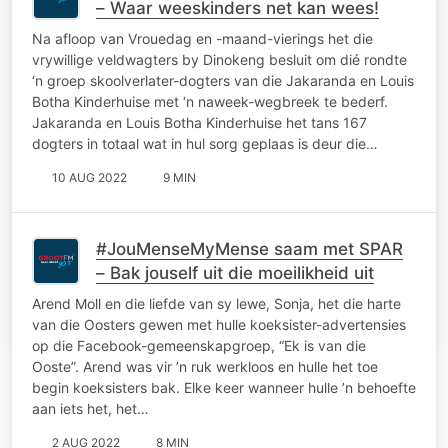
– Waar weeskinders net kan wees!
Na afloop van Vrouedag en -maand-vierings het die
vrywillige veldwagters by Dinokeng besluit om dié rondte
‘n groep skoolverlater-dogters van die Jakaranda en Louis
Botha Kinderhuise met ‘n naweek-wegbreek te bederf.
Jakaranda en Louis Botha Kinderhuise het tans 167
dogters in totaal wat in hul sorg geplaas is deur die…
10 AUG 2022
9 MIN
#JouMenseMyMense saam met SPAR
– Bak jouself uit die moeilikheid uit
Arend Moll en die liefde van sy lewe, Sonja, het die harte
van die Oosters gewen met hulle koeksister-advertensies
op die Facebook-gemeenskapgroep, “Ek is van die
Ooste”. Arend was vir ’n ruk werkloos en hulle het toe
begin koeksisters bak. Elke keer wanneer hulle ’n behoefte
aan iets het, het…
2 AUG 2022
8 MIN