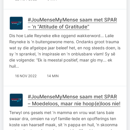
#JouMenseMyMense saam met SPAR
– ‘n “Attitude of Gratitude”
Dis hoe Lalie Reyneke elke oggend wakkerword… Lalie
Reyneke is ‘n buitengewone mens. Ondanks groot trauma
wat sy die afgelope jaar beleef het, en nog steeds doen, is
sy ‘n sprankel, ‘n inspirasie en ‘n onblusbare vlam! Sy sê
die volgende: “Ek is meestal positief, maar glo my... ek
huil…
16 NOV 2022
14 MIN
#JouMenseMyMense saam met SPAR
– Moedeloos, maar nie hoop(e)loos nie!
Terwyl ons gesels met ‘n mamma en vrou wat tans baie
swaar dra, omsien na vyf familie-lede en opofferings ten
koste van haarself maak, sit ‘n pappa en huil, ‘n skoonma