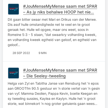
#JouMenseMyMense saam met SPAR
– As jy niks behalwe HOOP het nie…
Dit gaan bitter swaar met Mari en Drikus van der Merwe.
Dis asof hulle omstandighede net te veel en te groot
geraak het. Hulle wil opgee, maar ons weet, soos in
Romeine 5:3 - 5 staan, “dat swaarkry volharding kweek,
en volharding kweek egtheid van geloof, en egtheid van
geloof…
28 SEP 2022
9 MIN
#JouMenseMyMense saam met SPAR
– Die Seeley-tweeling
Helga van Zyl en Tabitha Janse van Rensburg het ‘n epos
aan GROOTfm 90.5 gestuur en ‘n storie vertel van ‘n gesin
van vyf. Mamma Deolien, Pappa Kevin, boetie Keegan en
sy tweeling sussies, Kaylea en Kaylyn. Hulle het ‘n groot
storie, wat binnekort ‘n nog groter getuienis gaan wees…