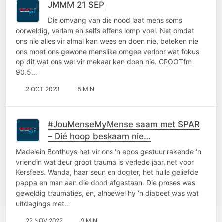
JMMM 21 SEP
Die omvang van die nood laat mens soms
oorweldig, verlam en selfs effens lomp voel. Net omdat
ons nie alles vir almal kan wees en doen nie, beteken nie
ons moet ons gewone menslike omgee verloor wat fokus
op dit wat ons wel vir mekaar kan doen nie. GROOTfm
90.5…
2 OCT 2023
5 MIN
#JouMenseMyMense saam met SPAR
– Dié hoop beskaam nie…
Madelein Bonthuys het vir ons ‘n epos gestuur rakende ‘n
vriendin wat deur groot trauma is verlede jaar, net voor
Kersfees. Wanda, haar seun en dogter, het hulle geliefde
pappa en man aan die dood afgestaan. Die proses was
geweldig traumaties, en, alhoewel hy ‘n diabeet was wat
uitdagings met…
22 NOV 2022
9 MIN