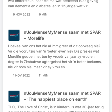
wat ondersteun, haar eie ma wat bedlêend is as gevolg
van dementia en diabetes, en ‘n 12-jarige wat vir…
9 NOV 2022
9 MIN
#JouMenseMyMense saam met SPAR
– Morelife
Hoeveel van ons het nie al immigreer of dit oorweeg nie?
Vir die vooruitsig van ‘n ‘beter lewe’ nie? Dis presies wat
Morelife gedoen het toe hy vroeër vanjaar sy vrou en
dogter in Zimbabwe agtergelaat het vir ‘n beter toekoms,
nie vir hom nie, maar vir sy vrou en…
1 NOV 2022
11 MIN
#JouMenseMyMense saam met SPAR
– ‘The happiest place on earth’
TLC, ‘The Love of Christ’, is ‘n kinderhuis wat 30-jaar terug