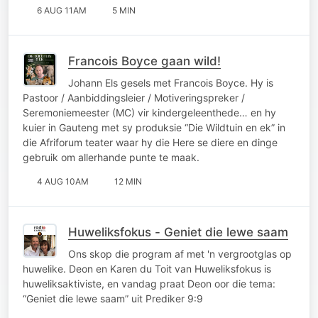
6 AUG 11AM
5 MIN
Francois Boyce gaan wild!
Johann Els gesels met Francois Boyce. Hy is
Pastoor / Aanbiddingsleier / Motiveringspreker /
Seremoniemeester (MC) vir kindergeleenthede… en hy
kuier in Gauteng met sy produksie “Die Wildtuin en ek” in
die Afriforum teater waar hy die Here se diere en dinge
gebruik om allerhande punte te maak.
4 AUG 10AM
12 MIN
Huweliksfokus - Geniet die lewe saam
Ons skop die program af met 'n vergrootglas op
huwelike. Deon en Karen du Toit van Huweliksfokus is
huweliksaktiviste, en vandag praat Deon oor die tema:
“Geniet die lewe saam” uit Prediker 9:9