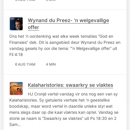
Wynand du Preez- 'n welgevallige
offer
Ons het ‘n oordenking wat elke week tematies “God en
Finansies” dek. Dit is aangebied deur Wynand du Preez en
vandag gesels hy oor die tema: “’n Welgevallige offer” uit
Fil 4:18
6 AUG 11AM
4 MIN
Kalaharistories: swaarkry se vlaktes
HJ Cronjé vertel vandag vir ons nog een van sy
Kalaharistories. Sy getuienis verhale het 'n geestelike
boodskap, maar word vertel in daardie unieke styl wat
mens slegs daar op die kaal vlaktes kan optel. Vandag se
storie se naam is “Swaarkry se vlaktes” uit Ps 18:30 en 2
Sam…